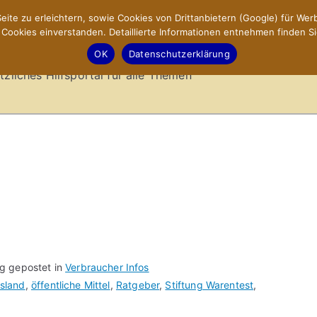
ite zu erleichtern, sowie Cookies von Drittanbietern (Google) für Werb
ookies einverstanden. Detaillierte Informationen entnehmen finden Si
-Sites.de – Hilfsportal
OK
Datenschutzerklärung
tzliches Hilfsportal für alle Themen
ag gepostet in
Verbraucher Infos
sland
,
öffentliche Mittel
,
Ratgeber
,
Stiftung Warentest
,