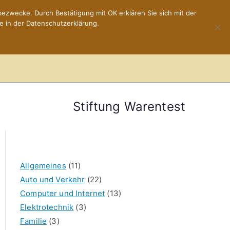
ezwecke. Durch Bestätigung mit OK erklären Sie sich mit der
e in der Datenschutzerklärung.
Home
Impressum
Stiftung Warentest
Allgemeines
(11)
Auto und Verkehr
(22)
Computer und Internet
(13)
Elektrotechnik
(3)
Familie
(3)