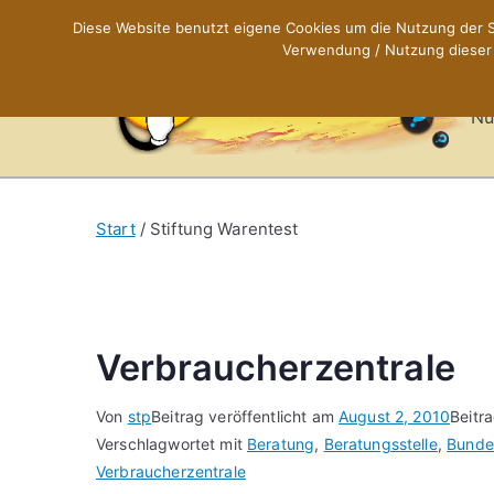
Zum
Diese Website benutzt eigene Cookies um die Nutzung der Se
Inhalt
Verwendung / Nutzung dieser C
X
springen
Nü
Start
Stiftung Warentest
Verbraucherzentrale
Von
stp
Beitrag veröffentlicht am
August 2, 2010
Beitr
Verschlagwortet mit
Beratung
,
Beratungsstelle
,
Bunde
Verbraucherzentrale