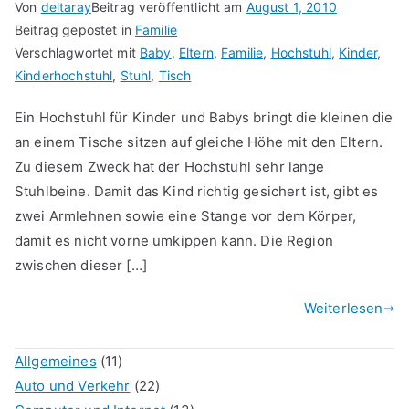
Von
deltaray
Beitrag veröffentlicht am
August 1, 2010
Beitrag gepostet in
Familie
Verschlagwortet mit
Baby
,
Eltern
,
Familie
,
Hochstuhl
,
Kinder
,
Kinderhochstuhl
,
Stuhl
,
Tisch
Ein Hochstuhl für Kinder und Babys bringt die kleinen die
an einem Tische sitzen auf gleiche Höhe mit den Eltern.
Zu diesem Zweck hat der Hochstuhl sehr lange
Stuhlbeine. Damit das Kind richtig gesichert ist, gibt es
zwei Armlehnen sowie eine Stange vor dem Körper,
damit es nicht vorne umkippen kann. Die Region
zwischen dieser […]
Weiterlesen
Allgemeines
(11)
Auto und Verkehr
(22)