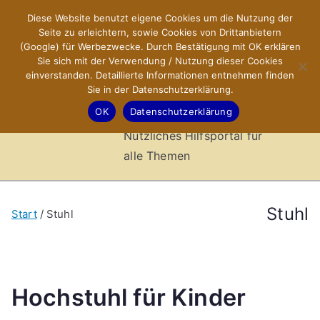
Zum
Diese Website benutzt eigene Cookies um die Nutzung der
X-Sites.de
Inhalt
Seite zu erleichtern, sowie Cookies von Drittanbietern
springen
(Google) für Werbezwecke. Durch Bestätigung mit OK erklären
–
Sie sich mit der Verwendung / Nutzung dieser Cookies
einverstanden. Detaillierte Informationen entnehmen finden
Sie in der Datenschutzerklärung.
Hilfsportal
OK
Datenschutzerklärung
Nützliches Hilfsportal für
alle Themen
Stuhl
Start
Stuhl
Hochstuhl für Kinder