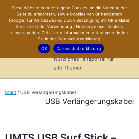
Zum
Diese Website benutzt eigene Cookies um die Nutzung der
X-Sites.de
Inhalt
Seite zu erleichtern, sowie Cookies von Drittanbietern
springen
(Google) für Werbezwecke. Durch Bestätigung mit OK erklären
–
Sie sich mit der Verwendung / Nutzung dieser Cookies
einverstanden. Detaillierte Informationen entnehmen finden
Sie in der Datenschutzerklärung.
Hilfsportal
OK
Datenschutzerklärung
Nützliches Hilfsportal für
alle Themen
Start
USB Verlängerungskabel
USB Verlängerungskabel
UMTS USB Surf Stick –