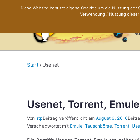
Zum
Diese Website benutzt eigene Cookies um die Nutzung der Se
Inhalt
Verwendung / Nutzung dieser C
X
springen
Nü
Start
Usenet
Usenet, Torrent, Emul
Von
stp
Beitrag veröffentlicht am
August 9, 2010
Beitr
Verschlagwortet mit
Emule
,
Tauschbörse
,
Torrent
,
Use