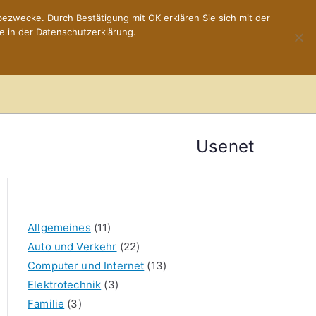
ezwecke. Durch Bestätigung mit OK erklären Sie sich mit der
e in der Datenschutzerklärung.
Home
Impressum
Usenet
Allgemeines
(11)
Auto und Verkehr
(22)
Computer und Internet
(13)
Elektrotechnik
(3)
Familie
(3)