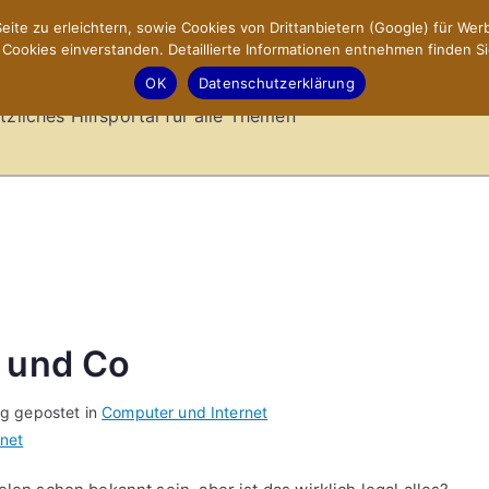
ite zu erleichtern, sowie Cookies von Drittanbietern (Google) für Werb
ookies einverstanden. Detaillierte Informationen entnehmen finden Si
-Sites.de – Hilfsportal
OK
Datenschutzerklärung
tzliches Hilfsportal für alle Themen
e und Co
ag gepostet in
Computer und Internet
net