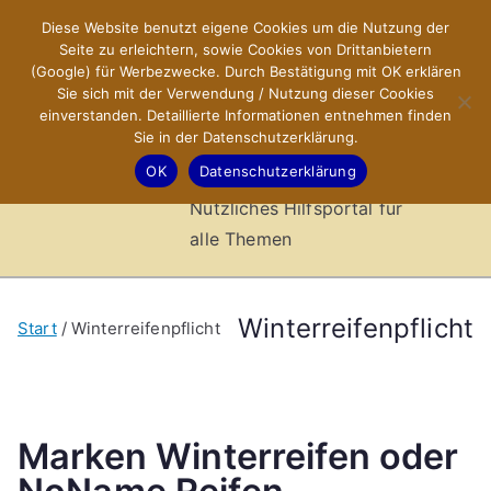
Zum
Diese Website benutzt eigene Cookies um die Nutzung der
X-Sites.de
Inhalt
Seite zu erleichtern, sowie Cookies von Drittanbietern
springen
(Google) für Werbezwecke. Durch Bestätigung mit OK erklären
–
Sie sich mit der Verwendung / Nutzung dieser Cookies
einverstanden. Detaillierte Informationen entnehmen finden
Sie in der Datenschutzerklärung.
Hilfsportal
OK
Datenschutzerklärung
Nützliches Hilfsportal für
alle Themen
Winterreifenpflicht
Start
Winterreifenpflicht
Marken Winterreifen oder