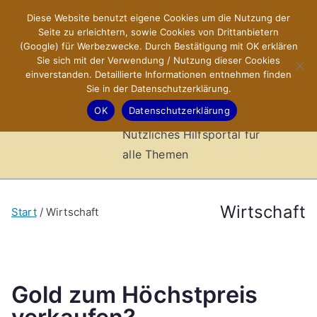
Zum
Diese Website benutzt eigene Cookies um die Nutzung der
X-Sites.de
Inhalt
Seite zu erleichtern, sowie Cookies von Drittanbietern
springen
(Google) für Werbezwecke. Durch Bestätigung mit OK erklären
–
Sie sich mit der Verwendung / Nutzung dieser Cookies
einverstanden. Detaillierte Informationen entnehmen finden
Sie in der Datenschutzerklärung.
Hilfsportal
OK
Datenschutzerklärung
Nützliches Hilfsportal für
alle Themen
Wirtschaft
Start
Wirtschaft
Gold zum Höchstpreis