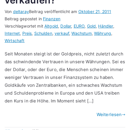
verkaufen?
Von
deltaray
Beitrag veröffentlicht am
Oktober 21, 2011
Beitrag gepostet in
Finanzen
Verschlagwortet mit
Altgold
,
Dollar
,
EURO
,
Gold
,
Händler
,
Internet
,
Preis
,
Schulden
,
verkauf
,
Wachstum
,
Währung
,
Wirtschaft
Seit Monaten steigt ist der Goldpreis, nicht zuletzt durch
das schwindende Vertrauen in unsere Währungen. Sei es
der Dollar, oder der Euro, die Menschen scheinen immer
weniger Vertrauen in unser Finanzsystem zu haben.
Goldkäufe von Zentralbanken, ein schwaches Wachstum
und Schuldenprobleme in Europa und den USA treiben
den Kurs in die Höhe. Im Moment sieht […]
Weiterlesen