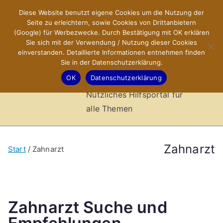
Zum
Diese Website benutzt eigene Cookies um die Nutzung der
X-Sites.de
Inhalt
Seite zu erleichtern, sowie Cookies von Drittanbietern
springen
(Google) für Werbezwecke. Durch Bestätigung mit OK erklären
–
Sie sich mit der Verwendung / Nutzung dieser Cookies
einverstanden. Detaillierte Informationen entnehmen finden
Sie in der Datenschutzerklärung.
Hilfsportal
OK
Datenschutzerklärung
Nützliches Hilfsportal für
alle Themen
Zahnarzt
Start
Zahnarzt
Zahnarzt Suche und