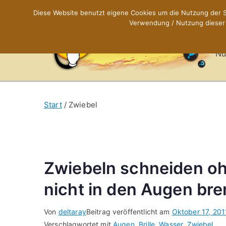
Zum
Diese Website benutzt eigene Cookies um die Nutzung der Se
Inhalt
Verwendung / Nutzung dieser C
X
springen
Nü
Start
Zwiebel
Zwiebeln schneiden oh
nicht in den Augen bre
Von
deltaray
Beitrag veröffentlicht am
Oktober 17, 201
Verschlagwortet mit
Augen
,
Brille
,
Wasser
,
Zwiebel