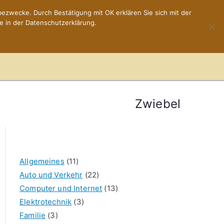
ezwecke. Durch Bestätigung mit OK erklären Sie sich mit der
e in der Datenschutzerklärung.
Home
Impressum
Zwiebel
Allgemeines
(11)
Auto und Verkehr
(22)
Computer und Internet
(13)
Elektrotechnik
(3)
Familie
(3)