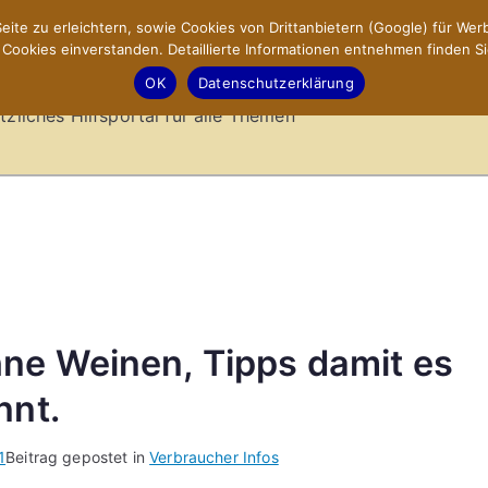
ite zu erleichtern, sowie Cookies von Drittanbietern (Google) für Werb
ookies einverstanden. Detaillierte Informationen entnehmen finden Si
-Sites.de – Hilfsportal
OK
Datenschutzerklärung
tzliches Hilfsportal für alle Themen
ne Weinen, Tipps damit es
nnt.
1
Beitrag gepostet in
Verbraucher Infos