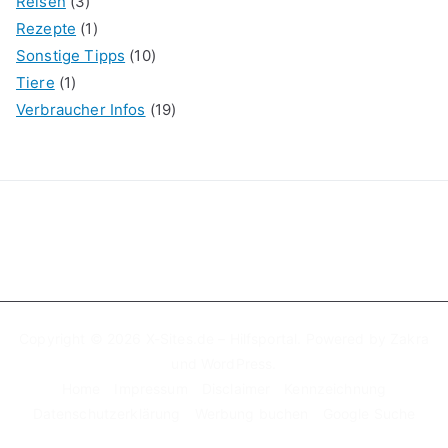
Reisen
(3)
Rezepte
(1)
Sonstige Tipps
(10)
Tiere
(1)
Verbraucher Infos
(19)
Copyright © 2026
X-Sites.de – Hilfsportal
. Powered by
Zakra
und
WordPress
.
Home
Impressum
Disclaimer
Kennzeichnung
Datenschutzerklärung
Werbung buchen
Google Suche