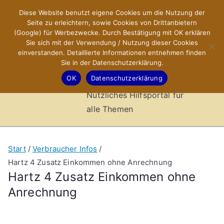
Zum
Diese Website benutzt eigene Cookies um die Nutzung der
X-Sites.de
Inhalt
Seite zu erleichtern, sowie Cookies von Drittanbietern
springen
(Google) für Werbezwecke. Durch Bestätigung mit OK erklären
–
Sie sich mit der Verwendung / Nutzung dieser Cookies
einverstanden. Detaillierte Informationen entnehmen finden
Sie in der Datenschutzerklärung.
Hilfsportal
OK
Datenschutzerklärung
Nützliches Hilfsportal für
alle Themen
Start
Verbraucher Infos
Hartz 4 Zusatz Einkommen ohne Anrechnung
Hartz 4 Zusatz Einkommen ohne
Anrechnung