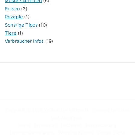
Musterschreiben
(6)
Reisen
(3)
Rezepte
(1)
Sonstige Tipps
(10)
Tiere
(1)
Verbraucher Infos
(19)
Copyright © 2026
X-Sites.de – Hilfsportal
. Powered by
Zakra
und
WordPress
.
Home
Impressum
Disclaimer
Kennzeichnung
Datenschutzerklärung
Werbung buchen
Google Suche