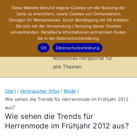
Zum
Diese Website benutzt eigene Cookies um die Nutzung der
X-Sites.de
Inhalt
Seite zu erleichtern, sowie Cookies von Drittanbietern
springen
(Google) für Werbezwecke. Durch Bestätigung mit OK erklären
–
Sie sich mit der Verwendung / Nutzung dieser Cookies
einverstanden. Detaillierte Informationen entnehmen finden
Sie in der Datenschutzerklärung.
Hilfsportal
OK
Datenschutzerklärung
Nützliches Hilfsportal für
alle Themen
Start
Verbraucher Infos
Mode
Wie sehen die Trends für Herrenmode im Frühjahr 2012
aus?
Wie sehen die Trends für
Herrenmode im Frühjahr 2012 aus?