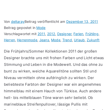
Von
deltaray
Beitrag veröffentlicht am
Dezember 13, 2011
Beitrag gepostet in
Mode
Verschlagwortet mit
2011
,
2012
,
Designer
,
Ferien
,
Frühling
,
Herren
,
Herrenmode
,
Jeans
,
Mode
,
Trend
,
Urlaub
,
Zukunft
Die Frühjahrs/Sommer Kollektionen 2011 der großen
Designer brachte uns mit frohen Farben und Licht etwas
Stimmung und Leben in die Modewelt. Und das ohne zu
bunt zu wirken, weiche Aquarelltöne sollten Stil und
Niveau vermitteln ohne aufdringlich zu wirken. Der
beliebteste Farbton der Designer war ein angenehmes
himmelblau mit einem Hauch von Türkise. Auch andere
hell- bis mittelblauen Töne waren sehr beliebt. Ob
marineblaue Streifenpullover, lässige Pullis mit