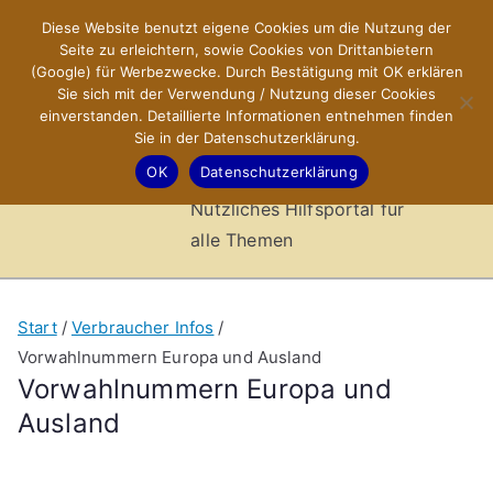
Zum
Diese Website benutzt eigene Cookies um die Nutzung der
X-Sites.de
Inhalt
Seite zu erleichtern, sowie Cookies von Drittanbietern
springen
(Google) für Werbezwecke. Durch Bestätigung mit OK erklären
–
Sie sich mit der Verwendung / Nutzung dieser Cookies
einverstanden. Detaillierte Informationen entnehmen finden
Sie in der Datenschutzerklärung.
Hilfsportal
OK
Datenschutzerklärung
Nützliches Hilfsportal für
alle Themen
Start
Verbraucher Infos
Vorwahlnummern Europa und Ausland
Vorwahlnummern Europa und
Ausland