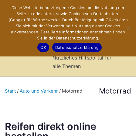
Zum
Diese Website benutzt eigene Cookies um die Nutzung der
X-Sites.de
Inhalt
Seite zu erleichtern, sowie Cookies von Drittanbietern
springen
(Google) für Werbezwecke. Durch Bestätigung mit OK erklären
–
Sie sich mit der Verwendung / Nutzung dieser Cookies
einverstanden. Detaillierte Informationen entnehmen finden
Sie in der Datenschutzerklärung.
Hilfsportal
OK
Datenschutzerklärung
Nützliches Hilfsportal für
alle Themen
Motorrad
Start
Auto und Verkehr
Motorrad
Reifen direkt online