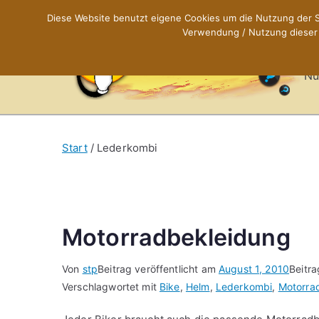
Zum
Diese Website benutzt eigene Cookies um die Nutzung der Se
Inhalt
Verwendung / Nutzung dieser C
X
springen
Nü
Start
Lederkombi
Motorradbekleidung
Von
stp
Beitrag veröffentlicht am
August 1, 2010
Beitra
Verschlagwortet mit
Bike
,
Helm
,
Lederkombi
,
Motorra