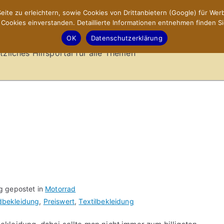
ite zu erleichtern, sowie Cookies von Drittanbietern (Google) für Werb
ookies einverstanden. Detaillierte Informationen entnehmen finden Si
-Sites.de – Hilfsportal
OK
Datenschutzerklärung
tzliches Hilfsportal für alle Themen
g gepostet in
Motorrad
dbekleidung
,
Preiswert
,
Textilbekleidung