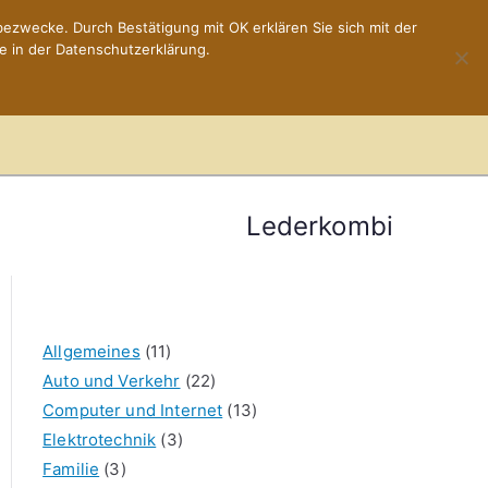
ezwecke. Durch Bestätigung mit OK erklären Sie sich mit der
e in der Datenschutzerklärung.
Home
Impressum
Lederkombi
Allgemeines
(11)
Auto und Verkehr
(22)
Computer und Internet
(13)
Elektrotechnik
(3)
Familie
(3)