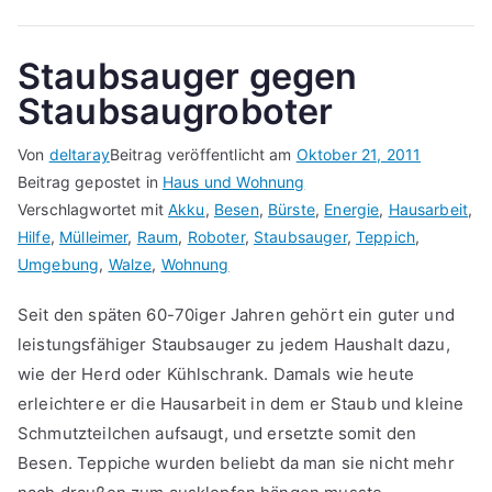
Staubsauger gegen
Staubsaugroboter
Von
deltaray
Beitrag veröffentlicht am
Oktober 21, 2011
Beitrag gepostet in
Haus und Wohnung
Verschlagwortet mit
Akku
,
Besen
,
Bürste
,
Energie
,
Hausarbeit
,
Hilfe
,
Mülleimer
,
Raum
,
Roboter
,
Staubsauger
,
Teppich
,
Umgebung
,
Walze
,
Wohnung
Seit den späten 60-70iger Jahren gehört ein guter und
leistungsfähiger Staubsauger zu jedem Haushalt dazu,
wie der Herd oder Kühlschrank. Damals wie heute
erleichtere er die Hausarbeit in dem er Staub und kleine
Schmutzteilchen aufsaugt, und ersetzte somit den
Besen. Teppiche wurden beliebt da man sie nicht mehr