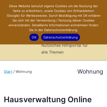
Zum
Diese Website benutzt eigene Cookies um die Nutzung der
X-Sites.de
Inhalt
Seite zu erleichtern, sowie Cookies von Drittanbietern
springen
(Google) für Werbezwecke. Durch Bestätigung mit OK erklären
–
Sie sich mit der Verwendung / Nutzung dieser Cookies
einverstanden. Detaillierte Informationen entnehmen finden
Sie in der Datenschutzerklärung.
Hilfsportal
OK
Datenschutzerklärung
Nützliches Hilfsportal für
alle Themen
Wohnung
Start
Wohnung
Hausverwaltung Online