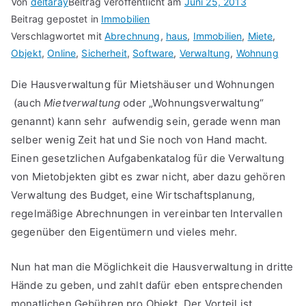
Von
deltaray
Beitrag veröffentlicht am
Juni 25, 2013
Beitrag gepostet in
Immobilien
Verschlagwortet mit
Abrechnung
,
haus
,
Immobilien
,
Miete
,
Objekt
,
Online
,
Sicherheit
,
Software
,
Verwaltung
,
Wohnung
Die Hausverwaltung für Mietshäuser und Wohnungen
(auch
Mietverwaltung
oder „Wohnungsverwaltung“
genannt) kann sehr aufwendig sein, gerade wenn man
selber wenig Zeit hat und Sie noch von Hand macht.
Einen gesetzlichen Aufgabenkatalog für die Verwaltung
von Mietobjekten gibt es zwar nicht, aber dazu gehören
Verwaltung des Budget, eine Wirtschaftsplanung,
regelmäßige Abrechnungen in vereinbarten Intervallen
gegenüber den Eigentümern und vieles mehr.
Nun hat man die Möglichkeit die Hausverwaltung in dritte
Hände zu geben, und zahlt dafür eben entsprechenden
monatlichen Gebühren pro Objekt. Der Vorteil ist