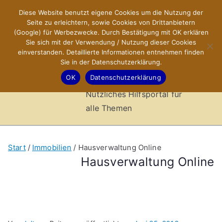
Zum
Diese Website benutzt eigene Cookies um die Nutzung der
X-Sites.de
Inhalt
Seite zu erleichtern, sowie Cookies von Drittanbietern
springen
(Google) für Werbezwecke. Durch Bestätigung mit OK erklären
–
Sie sich mit der Verwendung / Nutzung dieser Cookies
einverstanden. Detaillierte Informationen entnehmen finden
Sie in der Datenschutzerklärung.
Hilfsportal
OK
Datenschutzerklärung
Nützliches Hilfsportal für
alle Themen
Start
Immobilien
Hausverwaltung Online
Hausverwaltung Online