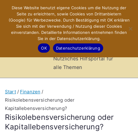
Zum
Diese Website benutzt eigene Cookies um die Nutzung der
X-Sites.de
Inhalt
Seite zu erleichtern, sowie Cookies von Drittanbietern
springen
(Google) für Werbezwecke. Durch Bestätigung mit OK erklären
–
Sie sich mit der Verwendung / Nutzung dieser Cookies
einverstanden. Detaillierte Informationen entnehmen finden
Sie in der Datenschutzerklärung.
Hilfsportal
OK
Datenschutzerklärung
Nützliches Hilfsportal für
alle Themen
Start
Finanzen
Risikolebensversicherung oder
Kapitallebensversicherung?
Risikolebensversicherung oder
Kapitallebensversicherung?