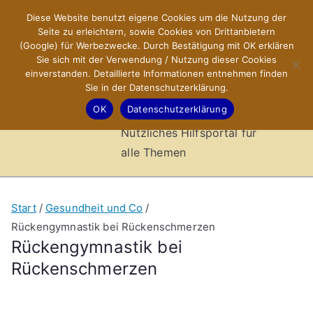
Zum
Diese Website benutzt eigene Cookies um die Nutzung der
X-Sites.de
Inhalt
Seite zu erleichtern, sowie Cookies von Drittanbietern
springen
(Google) für Werbezwecke. Durch Bestätigung mit OK erklären
–
Sie sich mit der Verwendung / Nutzung dieser Cookies
einverstanden. Detaillierte Informationen entnehmen finden
Sie in der Datenschutzerklärung.
Hilfsportal
OK
Datenschutzerklärung
Nützliches Hilfsportal für
alle Themen
Start
Gesundheit und Co
Rückengymnastik bei Rückenschmerzen
Rückengymnastik bei
Rückenschmerzen