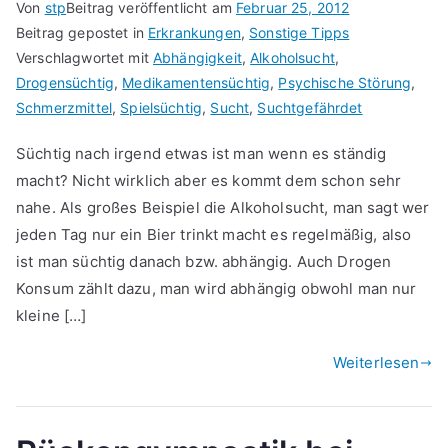
Von
stp
Beitrag veröffentlicht am
Februar 25, 2012
Beitrag gepostet in
Erkrankungen
,
Sonstige Tipps
Verschlagwortet mit
Abhängigkeit
,
Alkoholsucht
,
Drogensüchtig
,
Medikamentensüchtig
,
Psychische Störung
,
Schmerzmittel
,
Spielsüchtig
,
Sucht
,
Suchtgefährdet
Süchtig nach irgend etwas ist man wenn es ständig
macht? Nicht wirklich aber es kommt dem schon sehr
nahe. Als großes Beispiel die Alkoholsucht, man sagt wer
jeden Tag nur ein Bier trinkt macht es regelmäßig, also
ist man süchtig danach bzw. abhängig. Auch Drogen
Konsum zählt dazu, man wird abhängig obwohl man nur
kleine […]
Weiterlesen