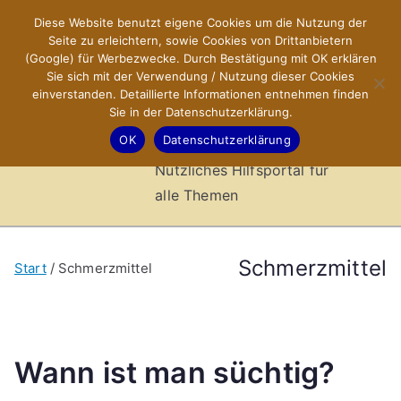
Zum
Diese Website benutzt eigene Cookies um die Nutzung der
X-Sites.de
Inhalt
Seite zu erleichtern, sowie Cookies von Drittanbietern
springen
(Google) für Werbezwecke. Durch Bestätigung mit OK erklären
–
Sie sich mit der Verwendung / Nutzung dieser Cookies
einverstanden. Detaillierte Informationen entnehmen finden
Sie in der Datenschutzerklärung.
Hilfsportal
OK
Datenschutzerklärung
Nützliches Hilfsportal für
alle Themen
Schmerzmittel
Start
Schmerzmittel
Wann ist man süchtig?