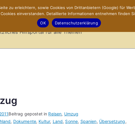
ite zu erleichtern, sowie Cookies von Drittanbietern (Google) für Werb
ookies einverstanden. Detaillierte Informationen entnehmen finden Si
-Sites.de – Hilfsportal
OK
Datenschutzerklärung
tzliches Hilfsportal für alle Themen
mzug
2011
Beitrag gepostet in
Reisen
,
Umzug
hland
,
Dokumente
,
Kultur
,
Land
,
Sonne
,
Spanien
,
Übersetzung
,