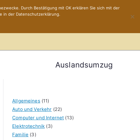
ezwecke. Durch Bestätigung mit OK erklären Sie sich mit der
e in der Datenschutzerklärung.
Home
Impressum
Auslandsumzug
Allgemeines
(11)
Auto und Verkehr
(22)
Computer und Internet
(13)
Elektrotechnik
(3)
Familie
(3)