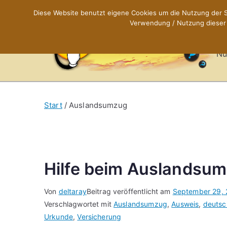
Zum
Diese Website benutzt eigene Cookies um die Nutzung der Se
Inhalt
Verwendung / Nutzung dieser C
X
springen
Nü
Start
Auslandsumzug
Hilfe beim Auslandsu
Von
deltaray
Beitrag veröffentlicht am
September 29, 
Verschlagwortet mit
Auslandsumzug
,
Ausweis
,
deutsc
Urkunde
,
Versicherung