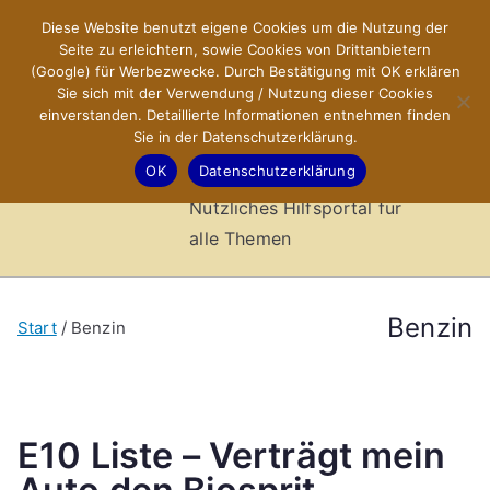
Zum
Diese Website benutzt eigene Cookies um die Nutzung der
X-Sites.de
Inhalt
Seite zu erleichtern, sowie Cookies von Drittanbietern
springen
(Google) für Werbezwecke. Durch Bestätigung mit OK erklären
–
Sie sich mit der Verwendung / Nutzung dieser Cookies
einverstanden. Detaillierte Informationen entnehmen finden
Sie in der Datenschutzerklärung.
Hilfsportal
OK
Datenschutzerklärung
Nützliches Hilfsportal für
alle Themen
Benzin
Start
Benzin
E10 Liste – Verträgt mein