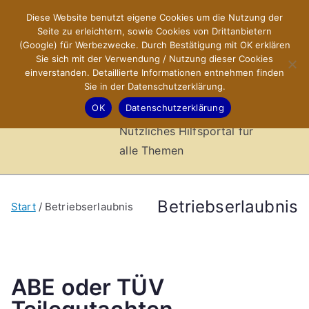
Zum
Diese Website benutzt eigene Cookies um die Nutzung der
X-Sites.de
Inhalt
Seite zu erleichtern, sowie Cookies von Drittanbietern
springen
(Google) für Werbezwecke. Durch Bestätigung mit OK erklären
–
Sie sich mit der Verwendung / Nutzung dieser Cookies
einverstanden. Detaillierte Informationen entnehmen finden
Sie in der Datenschutzerklärung.
Hilfsportal
OK
Datenschutzerklärung
Nützliches Hilfsportal für
alle Themen
Betriebserlaubnis
Start
Betriebserlaubnis
ABE oder TÜV