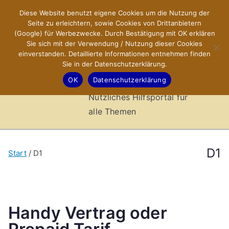
Zum
Diese Website benutzt eigene Cookies um die Nutzung der
X-Sites.de
Inhalt
Seite zu erleichtern, sowie Cookies von Drittanbietern
springen
(Google) für Werbezwecke. Durch Bestätigung mit OK erklären
–
Sie sich mit der Verwendung / Nutzung dieser Cookies
einverstanden. Detaillierte Informationen entnehmen finden
Sie in der Datenschutzerklärung.
Hilfsportal
OK
Datenschutzerklärung
Nützliches Hilfsportal für
alle Themen
D1
Start
D1
Handy Vertrag oder