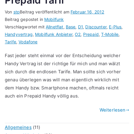
Prepaid Tarif
Von
stp
Beitrag veröffentlicht am
Februar 16, 2012
Beitrag gepostet in
Mobilfunk
Verschlagwortet mit
Allnetflat
,
Base
,
D1
,
Discounter
,
E-Plus
,
Handyvertrag
,
Mobilfunk Anbieter
,
O2
,
Prepaid
,
T-Mobile
,
Tarife
,
Vodafone
Fast jeder steht einmal vor der Entscheidung welcher
Handy Vertrag ist der richtige für mich und man wälzt
sich durch die endlosen Tarife. Man sollte sich vorher
genau überlegen was will man eigentlich wirklich mit
dem Handy bzw. Smartphone machen, oftmals reicht
auch ein Prepaid Handy völlig aus.
Weiterlesen
Allgemeines
(11)