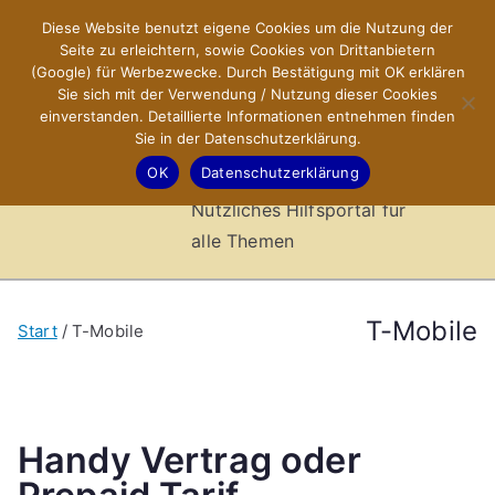
Zum
Diese Website benutzt eigene Cookies um die Nutzung der
X-Sites.de
Inhalt
Seite zu erleichtern, sowie Cookies von Drittanbietern
springen
(Google) für Werbezwecke. Durch Bestätigung mit OK erklären
–
Sie sich mit der Verwendung / Nutzung dieser Cookies
einverstanden. Detaillierte Informationen entnehmen finden
Sie in der Datenschutzerklärung.
Hilfsportal
OK
Datenschutzerklärung
Nützliches Hilfsportal für
alle Themen
T-Mobile
Start
T-Mobile
Handy Vertrag oder