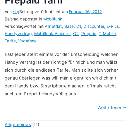
Prepaid Tarif
Von
stp
Beitrag veröffentlicht am
Februar 16, 2012
Beitrag gepostet in
Mobilfunk
Verschlagwortet mit
Allnetflat
,
Base
,
D1
,
Discounter
,
E-Plus
,
Handyvertrag
,
Mobilfunk Anbieter
,
O2
,
Prepaid
,
T-Mobile
,
Tarife
,
Vodafone
Fast jeder steht einmal vor der Entscheidung welcher
Handy Vertrag ist der richtige für mich und man wälzt
sich durch die endlosen Tarife. Man sollte sich vorher
genau überlegen was will man eigentlich wirklich mit
dem Handy bzw. Smartphone machen, oftmals reicht
auch ein Prepaid Handy völlig aus.
Weiterlesen
Allgemeines
(11)