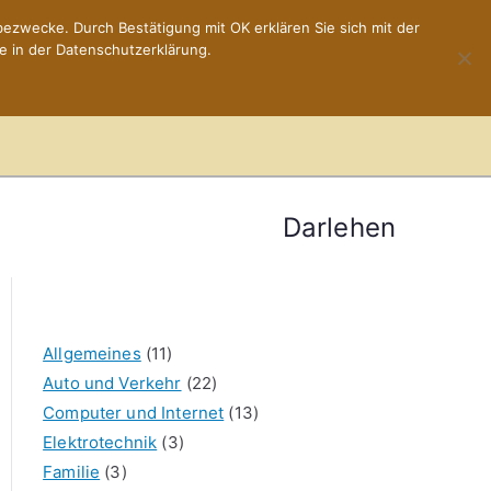
ezwecke. Durch Bestätigung mit OK erklären Sie sich mit der
e in der Datenschutzerklärung.
Home
Impressum
Darlehen
Allgemeines
(11)
Auto und Verkehr
(22)
Computer und Internet
(13)
Elektrotechnik
(3)
Familie
(3)