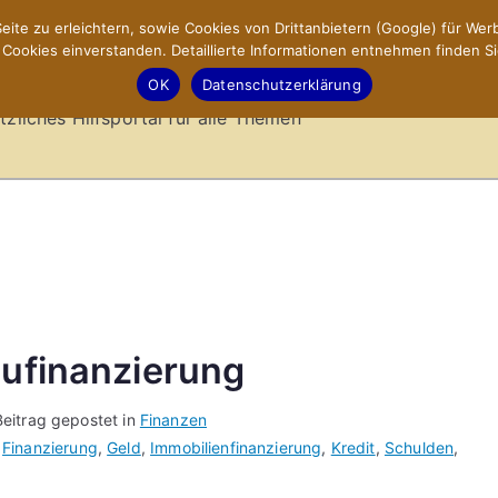
ite zu erleichtern, sowie Cookies von Drittanbietern (Google) für Werb
ookies einverstanden. Detaillierte Informationen entnehmen finden Si
-Sites.de – Hilfsportal
OK
Datenschutzerklärung
tzliches Hilfsportal für alle Themen
aufinanzierung
Beitrag gepostet in
Finanzen
,
Finanzierung
,
Geld
,
Immobilienfinanzierung
,
Kredit
,
Schulden
,