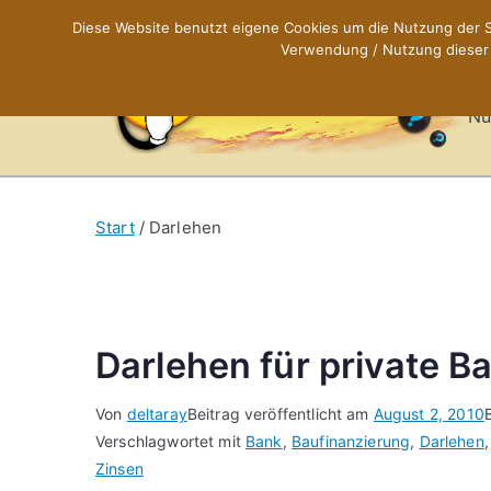
Zum
Diese Website benutzt eigene Cookies um die Nutzung der Se
Inhalt
Verwendung / Nutzung dieser C
X
springen
Nü
Start
Darlehen
Darlehen für private B
Von
deltaray
Beitrag veröffentlicht am
August 2, 2010
Verschlagwortet mit
Bank
,
Baufinanzierung
,
Darlehen
Zinsen