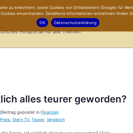
ite zu erleichtern, sowie Cookies von Drittanbietern (Google) für Werb
ookies einverstanden. Detaillierte Informationen entnehmen finden Si
-Sites.de – Hilfsportal
OK
Datenschutzerklärung
tzliches Hilfsportal für alle Themen
klich alles teurer geworden?
1
Beitrag gepostet in
Finanzen
Preis
,
Stern TV
,
Teurer
,
Vergleich