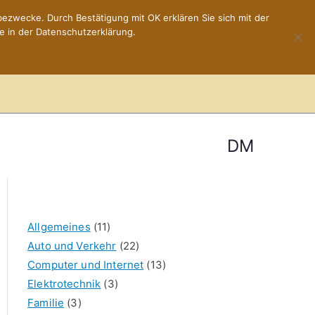
ezwecke. Durch Bestätigung mit OK erklären Sie sich mit der
e in der Datenschutzerklärung.
Home
Impressum
DM
Allgemeines
(11)
Auto und Verkehr
(22)
Computer und Internet
(13)
Elektrotechnik
(3)
Familie
(3)