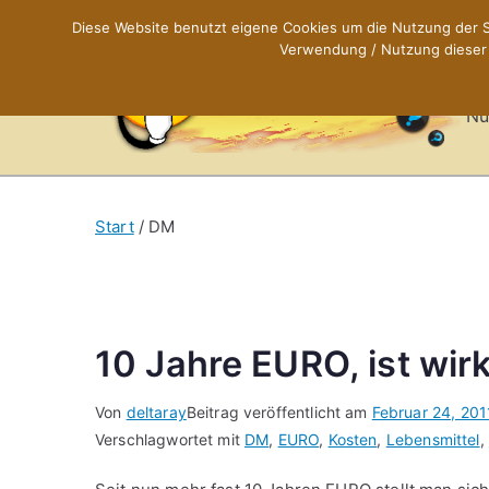
Zum
Diese Website benutzt eigene Cookies um die Nutzung der Se
Inhalt
Verwendung / Nutzung dieser C
X
springen
Nü
Start
DM
10 Jahre EURO, ist wir
Von
deltaray
Beitrag veröffentlicht am
Februar 24, 201
Verschlagwortet mit
DM
,
EURO
,
Kosten
,
Lebensmittel
,