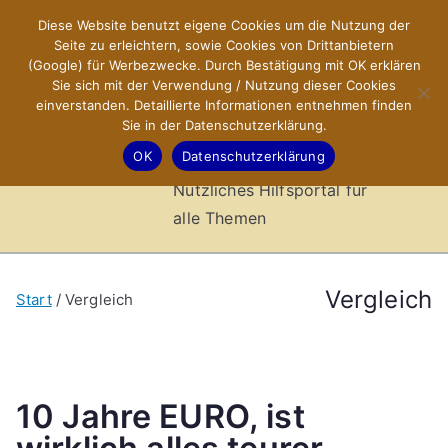
Zum
Diese Website benutzt eigene Cookies um die Nutzung der
X-Sites.de
Inhalt
Seite zu erleichtern, sowie Cookies von Drittanbietern
springen
(Google) für Werbezwecke. Durch Bestätigung mit OK erklären
–
Sie sich mit der Verwendung / Nutzung dieser Cookies
einverstanden. Detaillierte Informationen entnehmen finden
Sie in der Datenschutzerklärung.
Hilfsportal
OK
Datenschutzerklärung
Nützliches Hilfsportal für
alle Themen
Vergleich
Start
Vergleich
10 Jahre EURO, ist