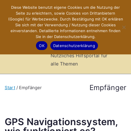
Zum
Diese Website benutzt eigene Cookies um die Nutzung der
X-Sites.de
Inhalt
Seite zu erleichtern, sowie Cookies von Drittanbietern
springen
(Google) für Werbezwecke. Durch Bestätigung mit OK erklären
–
Sie sich mit der Verwendung / Nutzung dieser Cookies
einverstanden. Detaillierte Informationen entnehmen finden
Sie in der Datenschutzerklärung.
Hilfsportal
OK
Datenschutzerklärung
Nützliches Hilfsportal für
alle Themen
Empfänger
Start
Empfänger
GPS Navigationssystem,