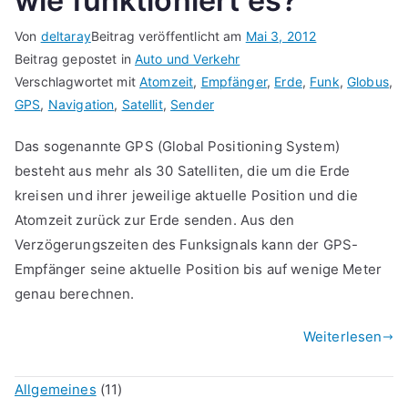
wie funktioniert es?
Von
deltaray
Beitrag veröffentlicht am
Mai 3, 2012
Beitrag gepostet in
Auto und Verkehr
Verschlagwortet mit
Atomzeit
,
Empfänger
,
Erde
,
Funk
,
Globus
,
GPS
,
Navigation
,
Satellit
,
Sender
Das sogenannte GPS (Global Positioning System)
besteht aus mehr als 30 Satelliten, die um die Erde
kreisen und ihrer jeweilige aktuelle Position und die
Atomzeit zurück zur Erde senden. Aus den
Verzögerungszeiten des Funksignals kann der GPS-
Empfänger seine aktuelle Position bis auf wenige Meter
genau berechnen.
Weiterlesen
Allgemeines
(11)