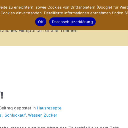
ite zu erleichtern, sowie Cookies von Drittanbietern (Google) für Werb
ookies einverstanden. Detaillierte Informationen entnehmen finden Si
-Sites.de – Hilfsportal
OK
Datenschutzerklärung
tzliches Hilfsportal für alle Themen
!
Beitrag gepostet in
Hausrezepte
el
,
Schluckauf
,
Wasser
,
Zucker