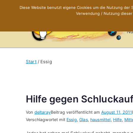
Zum
Diese Website benutzt eigene Cookies um die Nutzung der Se
Inhalt
Verwendung / Nutzung dieser C
X
springen
Nü
Start
Essig
Hilfe gegen Schluckauf
Von
deltaray
Beitrag veröffentlicht am
August 11, 2011
Verschlagwortet mit
Essig
,
Glas
,
hausmittel
,
Hilfe
,
Mitt