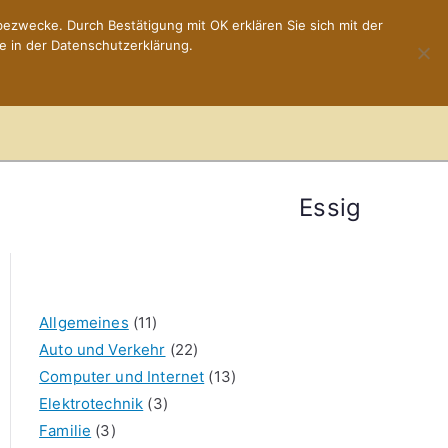
ezwecke. Durch Bestätigung mit OK erklären Sie sich mit der
e in der Datenschutzerklärung.
Home
Impressum
Essig
Allgemeines
(11)
Auto und Verkehr
(22)
Computer und Internet
(13)
Elektrotechnik
(3)
Familie
(3)