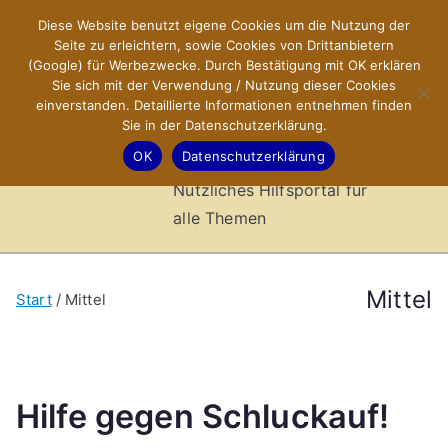
Zum
Diese Website benutzt eigene Cookies um die Nutzung der
X-Sites.de
Inhalt
Seite zu erleichtern, sowie Cookies von Drittanbietern
springen
(Google) für Werbezwecke. Durch Bestätigung mit OK erklären
–
Sie sich mit der Verwendung / Nutzung dieser Cookies
einverstanden. Detaillierte Informationen entnehmen finden
Sie in der Datenschutzerklärung.
Hilfsportal
OK
Datenschutzerklärung
Nützliches Hilfsportal für
alle Themen
Mittel
Start
Mittel
Hilfe gegen Schluckauf!