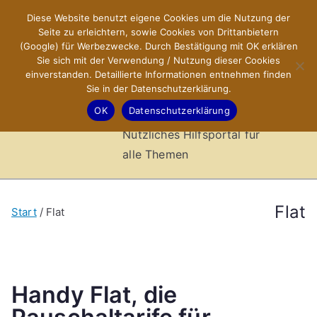
Zum
Diese Website benutzt eigene Cookies um die Nutzung der
X-Sites.de
Inhalt
Seite zu erleichtern, sowie Cookies von Drittanbietern
springen
(Google) für Werbezwecke. Durch Bestätigung mit OK erklären
–
Sie sich mit der Verwendung / Nutzung dieser Cookies
einverstanden. Detaillierte Informationen entnehmen finden
Sie in der Datenschutzerklärung.
Hilfsportal
OK
Datenschutzerklärung
Nützliches Hilfsportal für
alle Themen
Flat
Start
Flat
Handy Flat, die