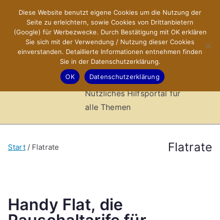
Zum
Diese Website benutzt eigene Cookies um die Nutzung der
X-Sites.de
Inhalt
Seite zu erleichtern, sowie Cookies von Drittanbietern
springen
(Google) für Werbezwecke. Durch Bestätigung mit OK erklären
–
Sie sich mit der Verwendung / Nutzung dieser Cookies
einverstanden. Detaillierte Informationen entnehmen finden
Sie in der Datenschutzerklärung.
Hilfsportal
OK
Datenschutzerklärung
Nützliches Hilfsportal für
alle Themen
Flatrate
Start
Flatrate
Handy Flat, die