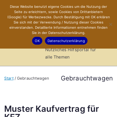
Zum
Diese Website benutzt eigene Cookies um die Nutzung der
X-Sites.de
Inhalt
Seite zu erleichtern, sowie Cookies von Drittanbietern
springen
(Google) für Werbezwecke. Durch Bestätigung mit OK erklären
–
Sie sich mit der Verwendung / Nutzung dieser Cookies
einverstanden. Detaillierte Informationen entnehmen finden
Sie in der Datenschutzerklärung.
Hilfsportal
OK
Datenschutzerklärung
Nützliches Hilfsportal für
alle Themen
Gebrauchtwagen
Start
Gebrauchtwagen
Muster Kaufvertrag für