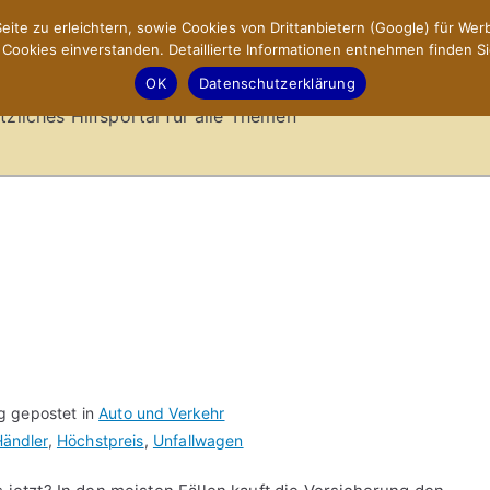
ite zu erleichtern, sowie Cookies von Drittanbietern (Google) für Werb
ookies einverstanden. Detaillierte Informationen entnehmen finden Si
-Sites.de – Hilfsportal
OK
Datenschutzerklärung
tzliches Hilfsportal für alle Themen
g gepostet in
Auto und Verkehr
ändler
,
Höchstpreis
,
Unfallwagen