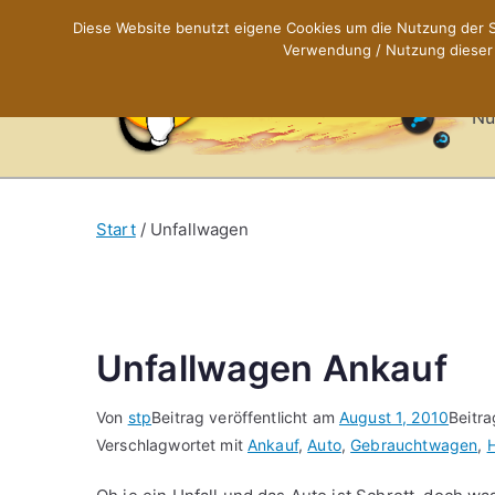
Zum
Diese Website benutzt eigene Cookies um die Nutzung der Se
Inhalt
Verwendung / Nutzung dieser C
X
springen
Nü
Start
Unfallwagen
Unfallwagen Ankauf
Von
stp
Beitrag veröffentlicht am
August 1, 2010
Beitra
Verschlagwortet mit
Ankauf
,
Auto
,
Gebrauchtwagen
,
H