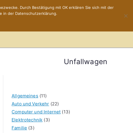
ezwecke. Durch Bestätigung mit OK erklären Sie sich mit der
e in der Datenschutzerklärung.
Home
Impressum
Unfallwagen
Allgemeines
(11)
Auto und Verkehr
(22)
Computer und Internet
(13)
Elektrotechnik
(3)
Familie
(3)