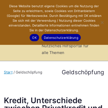
Zum
Diese Website benutzt eigene Cookies um die Nutzung der
X-Sites.de
Inhalt
Seite zu erleichtern, sowie Cookies von Drittanbietern
springen
(Google) für Werbezwecke. Durch Bestätigung mit OK erklären
–
Sie sich mit der Verwendung / Nutzung dieser Cookies
einverstanden. Detaillierte Informationen entnehmen finden
Sie in der Datenschutzerklärung.
Hilfsportal
OK
Datenschutzerklärung
Nützliches Hilfsportal für
alle Themen
Geldschöpfung
Start
Geldschöpfung
Kredit, Unterschiede