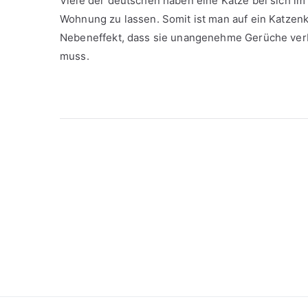
Viele der deutschen haben eine Katze bei sich im 
Wohnung zu lassen. Somit ist man auf ein Katzen
Nebeneffekt, dass sie unangenehme Gerüche verb
muss.