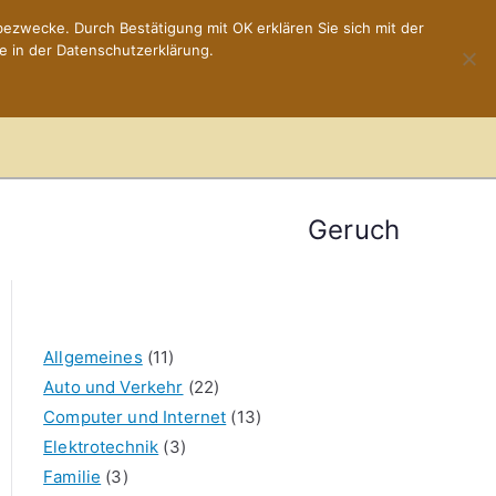
ezwecke. Durch Bestätigung mit OK erklären Sie sich mit der
e in der Datenschutzerklärung.
Home
Impressum
Geruch
Allgemeines
(11)
Auto und Verkehr
(22)
Computer und Internet
(13)
Elektrotechnik
(3)
Familie
(3)