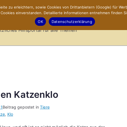
ite zu erleichtern, sowie Cookies von Drittanbietern (Google) für Werb
ookies einverstanden. Detaillierte Informationen entnehmen finden Si
-Sites.de – Hilfsportal
OK
Datenschutzerklärung
tzliches Hilfsportal für alle Themen
en Katzenklo
11
Beitrag gepostet in
Tiere
tze
,
Klo