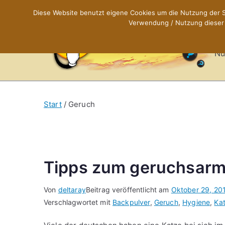
Zum
Diese Website benutzt eigene Cookies um die Nutzung der Se
Inhalt
Verwendung / Nutzung dieser C
X
springen
Nü
Start
Geruch
Tipps zum geruchsarm
Von
deltaray
Beitrag veröffentlicht am
Oktober 29, 20
Verschlagwortet mit
Backpulver
,
Geruch
,
Hygiene
,
Ka