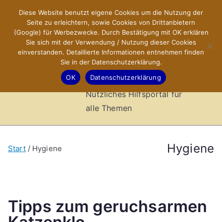
Zum
Diese Website benutzt eigene Cookies um die Nutzung der
X-Sites.de
Inhalt
Seite zu erleichtern, sowie Cookies von Drittanbietern
springen
(Google) für Werbezwecke. Durch Bestätigung mit OK erklären
–
Sie sich mit der Verwendung / Nutzung dieser Cookies
einverstanden. Detaillierte Informationen entnehmen finden
Sie in der Datenschutzerklärung.
Hilfsportal
OK
Datenschutzerklärung
Nützliches Hilfsportal für
alle Themen
Hygiene
Start
Hygiene
Tipps zum geruchsarmen