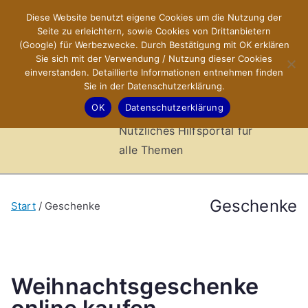
Zum
Diese Website benutzt eigene Cookies um die Nutzung der
X-Sites.de
Inhalt
Seite zu erleichtern, sowie Cookies von Drittanbietern
springen
(Google) für Werbezwecke. Durch Bestätigung mit OK erklären
–
Sie sich mit der Verwendung / Nutzung dieser Cookies
einverstanden. Detaillierte Informationen entnehmen finden
Sie in der Datenschutzerklärung.
Hilfsportal
OK
Datenschutzerklärung
Nützliches Hilfsportal für
alle Themen
Geschenke
Start
Geschenke
Weihnachtsgeschenke