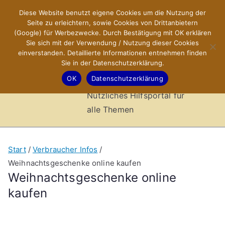
Zum
Diese Website benutzt eigene Cookies um die Nutzung der
X-Sites.de
Inhalt
Seite zu erleichtern, sowie Cookies von Drittanbietern
springen
(Google) für Werbezwecke. Durch Bestätigung mit OK erklären
–
Sie sich mit der Verwendung / Nutzung dieser Cookies
einverstanden. Detaillierte Informationen entnehmen finden
Sie in der Datenschutzerklärung.
Hilfsportal
OK
Datenschutzerklärung
Nützliches Hilfsportal für
alle Themen
Start
Verbraucher Infos
Weihnachtsgeschenke online kaufen
Weihnachtsgeschenke online
kaufen