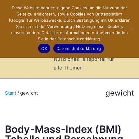
Zum
Diese Website benutzt eigene Cookies um die Nutzung der
X-Sites.de
Inhalt
Seite zu erleichtern, sowie Cookies von Drittanbietern
springen
(Google) für Werbezwecke. Durch Bestätigung mit OK erklären
–
Sie sich mit der Verwendung / Nutzung dieser Cookies
einverstanden. Detaillierte Informationen entnehmen finden
Sie in der Datenschutzerklärung.
Hilfsportal
OK
Datenschutzerklärung
Nützliches Hilfsportal für
alle Themen
gewicht
Start
gewicht
Body-Mass-Index (BMI)