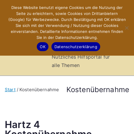
Zum
Diese Website benutzt eigene Cookies um die Nutzung der
X-Sites.de
Inhalt
Seite zu erleichtern, sowie Cookies von Drittanbietern
springen
(Google) für Werbezwecke. Durch Bestätigung mit OK erklären
–
Sie sich mit der Verwendung / Nutzung dieser Cookies
einverstanden. Detaillierte Informationen entnehmen finden
Sie in der Datenschutzerklärung.
Hilfsportal
OK
Datenschutzerklärung
Nützliches Hilfsportal für
alle Themen
Kostenübernahme
Start
Kostenübernahme
Hartz 4