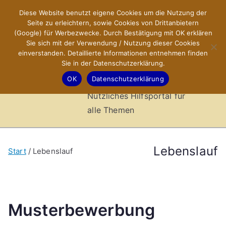
Zum
Diese Website benutzt eigene Cookies um die Nutzung der
X-Sites.de
Inhalt
Seite zu erleichtern, sowie Cookies von Drittanbietern
springen
(Google) für Werbezwecke. Durch Bestätigung mit OK erklären
–
Sie sich mit der Verwendung / Nutzung dieser Cookies
einverstanden. Detaillierte Informationen entnehmen finden
Sie in der Datenschutzerklärung.
Hilfsportal
OK
Datenschutzerklärung
Nützliches Hilfsportal für
alle Themen
Lebenslauf
Start
Lebenslauf
Musterbewerbung