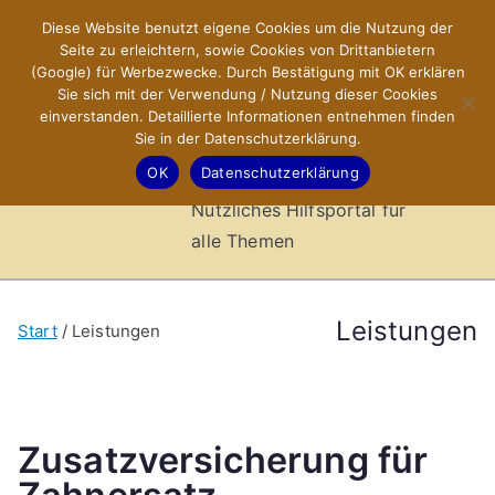
Zum
Diese Website benutzt eigene Cookies um die Nutzung der
X-Sites.de
Inhalt
Seite zu erleichtern, sowie Cookies von Drittanbietern
springen
(Google) für Werbezwecke. Durch Bestätigung mit OK erklären
–
Sie sich mit der Verwendung / Nutzung dieser Cookies
einverstanden. Detaillierte Informationen entnehmen finden
Sie in der Datenschutzerklärung.
Hilfsportal
OK
Datenschutzerklärung
Nützliches Hilfsportal für
alle Themen
Leistungen
Start
Leistungen
Zusatzversicherung für