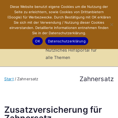
Zum
Diese Website benutzt eigene Cookies um die Nutzung der
X-Sites.de
Inhalt
Seite zu erleichtern, sowie Cookies von Drittanbietern
springen
(Google) für Werbezwecke. Durch Bestätigung mit OK erklären
–
Sie sich mit der Verwendung / Nutzung dieser Cookies
einverstanden. Detaillierte Informationen entnehmen finden
Sie in der Datenschutzerklärung.
Hilfsportal
OK
Datenschutzerklärung
Nützliches Hilfsportal für
alle Themen
Zahnersatz
Start
Zahnersatz
Zusatzversicherung für