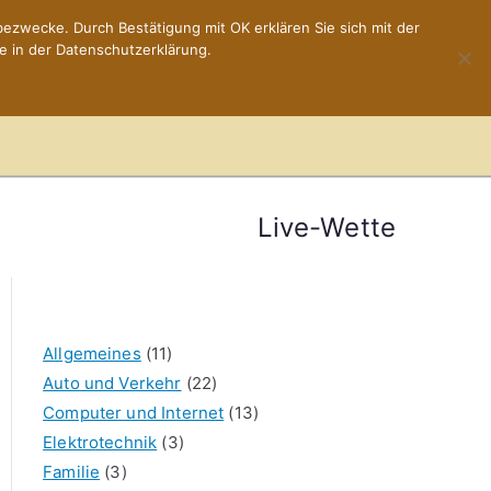
ezwecke. Durch Bestätigung mit OK erklären Sie sich mit der
e in der Datenschutzerklärung.
Home
Impressum
Live-Wette
Allgemeines
(11)
Auto und Verkehr
(22)
Computer und Internet
(13)
Elektrotechnik
(3)
Familie
(3)