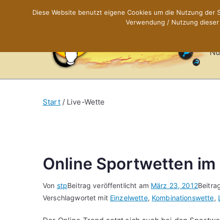
Zum
Diese Website benutzt eigene Cookies um die Nutzung der Se
Inhalt
Verwendung / Nutzung dieser C
X
springen
Nü
Start
Live-Wette
Online Sportwetten im 
Von
stp
Beitrag veröffentlicht am
März 23, 2012
Beitra
Verschlagwortet mit
Einzelwette
,
Kombinationswette
,