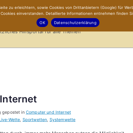
ite zu erleichtern, sowie Cookies von Drittanbietern (Google) für Werb
ookies einverstanden. Detaillierte Informationen entnehmen finden Si
-Sites.de – Hilfsportal
OK
Datenschutzerklärung
tzliches Hilfsportal für alle Themen
Internet
g gepostet in
Computer und Internet
Live-Wette
,
Sportwetten
,
Systemwette