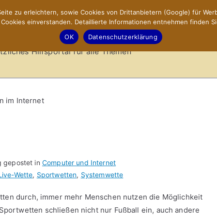
ite zu erleichtern, sowie Cookies von Drittanbietern (Google) für Werb
ookies einverstanden. Detaillierte Informationen entnehmen finden Si
-Sites.de – Hilfsportal
OK
Datenschutzerklärung
tzliches Hilfsportal für alle Themen
n im Internet
g gepostet in
Computer und Internet
Live-Wette
,
Sportwetten
,
Systemwette
etten durch, immer mehr Menschen nutzen die Möglichkeit
ortwetten schließen nicht nur Fußball ein, auch andere