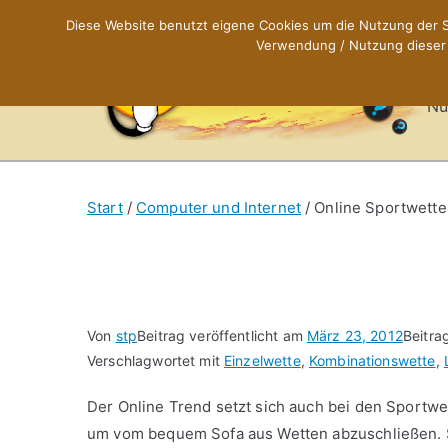
Zum
Diese Website benutzt eigene Cookies um die Nutzung der Se
Inhalt
Verwendung / Nutzung dieser C
X
springen
Nü
Start
Computer und Internet
Online Sportwette
Von
stp
Beitrag veröffentlicht am
März 23, 2012
Beitra
Verschlagwortet mit
Einzelwette
,
Kombinationswette
,
Der Online Trend setzt sich auch bei den Sportw
um vom bequem Sofa aus Wetten abzuschließen. Sp