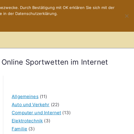
ezwecke. Durch Bestätigung mit OK erklären Sie sich mit der
e in der Datenschutzerklärung.
Home
Impressum
Online Sportwetten im Internet
Allgemeines
(11)
Auto und Verkehr
(22)
Computer und Internet
(13)
Elektrotechnik
(3)
Familie
(3)