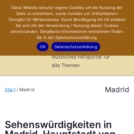
Zum
Diese Website benutzt eigene Cookies um die Nutzung der
X-Sites.de
Inhalt
Seite zu erleichtern, sowie Cookies von Drittanbietern
springen
(Google) für Werbezwecke. Durch Bestätigung mit OK erklären
–
Sie sich mit der Verwendung / Nutzung dieser Cookies
einverstanden. Detaillierte Informationen entnehmen finden
Sie in der Datenschutzerklärung.
Hilfsportal
OK
Datenschutzerklärung
Nützliches Hilfsportal für
alle Themen
Madrid
Start
Madrid
Sehenswürdigkeiten in