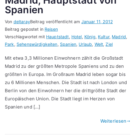
Madrid, Hauptstadt von
Spanien
Von
deltaray
Beitrag veröffentlicht am
Januar 11, 2012
Beitrag gepostet in
Reisen
Verschlagwortet mit
Hauptstadt
,
Hotel
,
König
,
Kultur
,
Madrid
,
Park
,
Sehenswürdigkeiten
,
Spanien
,
Urlaub
,
Welt
,
Ziel
Mit etwa 3,3 Millionen Einwohnern zählt die Großstadt
Madrid zu der größten Metropole Spaniens und zu den
größten in Europa. Im Großraum Madrid leben sogar bis
zu 6 Millionen Menschen. Die Stadt ist nach London und
Berlin von den Einwohnern her die drittgrößte Stadt der
Europäischen Union. Die Stadt liegt im Herzen von
Spanien und […]
Weiterlesen