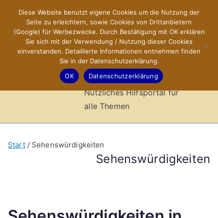
Zum
Diese Website benutzt eigene Cookies um die Nutzung der
X-Sites.de
Inhalt
Seite zu erleichtern, sowie Cookies von Drittanbietern
springen
(Google) für Werbezwecke. Durch Bestätigung mit OK erklären
–
Sie sich mit der Verwendung / Nutzung dieser Cookies
einverstanden. Detaillierte Informationen entnehmen finden
Sie in der Datenschutzerklärung.
Hilfsportal
OK
Datenschutzerklärung
Nützliches Hilfsportal für
alle Themen
Start
Sehenswürdigkeiten
Sehenswürdigkeiten
Sehenswürdigkeiten in