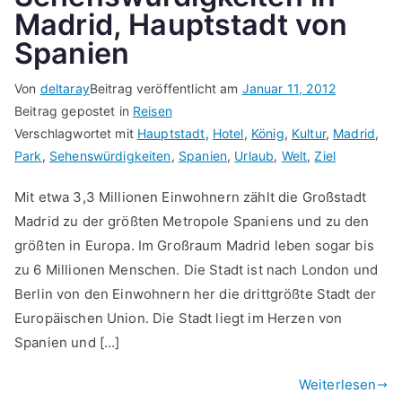
Madrid, Hauptstadt von
Spanien
Von
deltaray
Beitrag veröffentlicht am
Januar 11, 2012
Beitrag gepostet in
Reisen
Verschlagwortet mit
Hauptstadt
,
Hotel
,
König
,
Kultur
,
Madrid
,
Park
,
Sehenswürdigkeiten
,
Spanien
,
Urlaub
,
Welt
,
Ziel
Mit etwa 3,3 Millionen Einwohnern zählt die Großstadt
Madrid zu der größten Metropole Spaniens und zu den
größten in Europa. Im Großraum Madrid leben sogar bis
zu 6 Millionen Menschen. Die Stadt ist nach London und
Berlin von den Einwohnern her die drittgrößte Stadt der
Europäischen Union. Die Stadt liegt im Herzen von
Spanien und […]
Weiterlesen