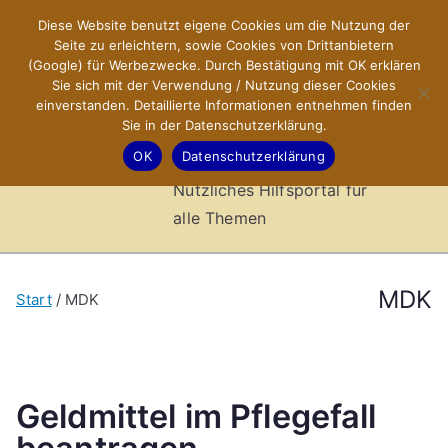
Zum
Diese Website benutzt eigene Cookies um die Nutzung der
X-Sites.de
Inhalt
Seite zu erleichtern, sowie Cookies von Drittanbietern
springen
(Google) für Werbezwecke. Durch Bestätigung mit OK erklären
–
Sie sich mit der Verwendung / Nutzung dieser Cookies
einverstanden. Detaillierte Informationen entnehmen finden
Sie in der Datenschutzerklärung.
Hilfsportal
OK
Datenschutzerklärung
Nützliches Hilfsportal für
alle Themen
MDK
Start
MDK
Geldmittel im Pflegefall