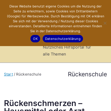
Zum
Diese Website benutzt eigene Cookies um die Nutzung der
X-Sites.de
Inhalt
Seite zu erleichtern, sowie Cookies von Drittanbietern
springen
(Google) für Werbezwecke. Durch Bestätigung mit OK erklären
–
Sie sich mit der Verwendung / Nutzung dieser Cookies
einverstanden. Detaillierte Informationen entnehmen finden
Sie in der Datenschutzerklärung.
Hilfsportal
OK
Datenschutzerklärung
Nützliches Hilfsportal für
alle Themen
Rückenschule
Start
Rückenschule
Rückenschmerzen –