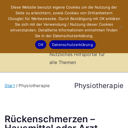
Zum
Diese Website benutzt eigene Cookies um die Nutzung der
X-Sites.de
Inhalt
Seite zu erleichtern, sowie Cookies von Drittanbietern
springen
(Google) für Werbezwecke. Durch Bestätigung mit OK erklären
–
Sie sich mit der Verwendung / Nutzung dieser Cookies
einverstanden. Detaillierte Informationen entnehmen finden
Sie in der Datenschutzerklärung.
Hilfsportal
OK
Datenschutzerklärung
Nützliches Hilfsportal für
alle Themen
Physiotherapie
Start
Physiotherapie
Rückenschmerzen –